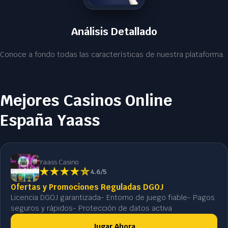
Análisis Detallado
Conoce a fondo todas las características de nuestra plataforma.
Mejores Casinos Online
España Yaass
Yaass Casino
4.6/5
Ofertas y Promociones Reguladas DGOJ
Licencia DGOJ garantizada- Entorno de juego fiable- Pagos
seguros y rápidos- Protección de datos activa
Jugar Ahora