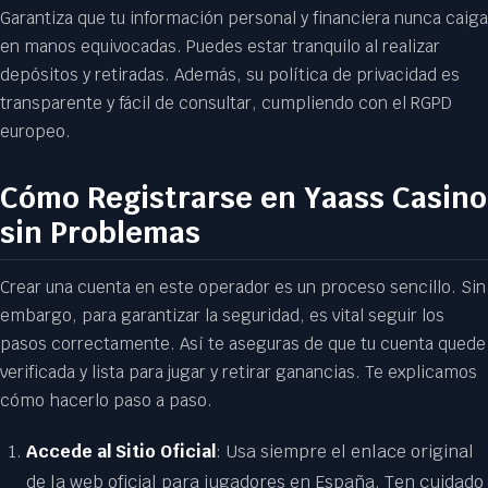
Garantiza que tu información personal y financiera nunca caiga
en manos equivocadas. Puedes estar tranquilo al realizar
depósitos y retiradas. Además, su política de privacidad es
transparente y fácil de consultar, cumpliendo con el RGPD
europeo.
Cómo Registrarse en Yaass Casino
sin Problemas
Crear una cuenta en este operador es un proceso sencillo. Sin
embargo, para garantizar la seguridad, es vital seguir los
pasos correctamente. Así te aseguras de que tu cuenta quede
verificada y lista para jugar y retirar ganancias. Te explicamos
cómo hacerlo paso a paso.
Accede al Sitio Oficial
: Usa siempre el enlace original
de la web oficial para jugadores en España. Ten cuidado