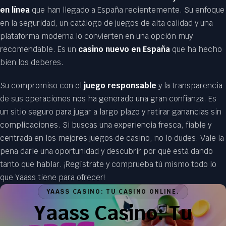
en línea
que han llegado a España recientemente. Su enfoque
en la seguridad, un catálogo de juegos de alta calidad y una
plataforma moderna lo convierten en una opción muy
recomendable. Es un
casino nuevo en España
que ha hecho
bien los deberes.
Su compromiso con el
juego responsable
y la transparencia
de sus operaciones nos ha generado una gran confianza. Es
un sitio seguro para jugar a largo plazo y retirar ganancias sin
complicaciones. Si buscas una experiencia fresca, fiable y
centrada en los mejores juegos de casino, no lo dudes. Vale la
pena darle una oportunidad y descubrir por qué está dando
tanto que hablar. ¡Regístrate y comprueba tú mismo todo lo
que Yaass tiene para ofrecer!
YAASS CASINO: TU CASINO ONLINE.
Yaass Casino: Tu