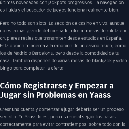
últimas novedades con jackpots progresivos. La navegación
es fluida y el buscador de juegos funciona realmente bien.
Pero no todo son slots. La sección de casino en vivo, aunque
no es la más grande del mercado, ofrece mesas de ruleta con
crupieres reales que transmiten desde estudios en España.
Esta opción te acerca a la emoción de un casino físico, como
los de Madrid o Barcelona, pero desde la comodidad de tu
casa. También disponen de varias mesas de blackjack y video
bingo para completar la oferta.
Cómo Registrarse y Empezar a
Jugar sin Problemas en Yaass
Crear una cuenta y comenzar a jugar debería ser un proceso
sencillo. En Yaass lo es, pero es crucial seguir los pasos
correctamente para evitar contratiempos, sobre todo con la