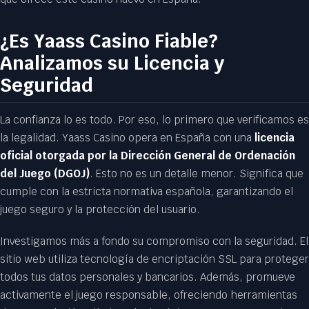
¿Es Yaass Casino Fiable?
Analizamos su Licencia y
Seguridad
La confianza lo es todo. Por eso, lo primero que verificamos es
la legalidad. Yaass Casino opera en España con una
licencia
oficial otorgada por la Dirección General de Ordenación
del Juego (DGOJ)
. Esto no es un detalle menor. Significa que
cumple con la estricta normativa española, garantizando el
juego seguro y la protección del usuario.
Investigamos más a fondo su compromiso con la seguridad. El
sitio web utiliza tecnología de encriptación SSL para proteger
todos tus datos personales y bancarios. Además, promueve
activamente el juego responsable, ofreciendo herramientas