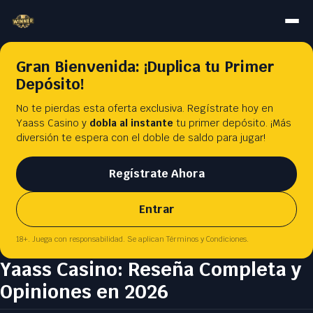
Gran Bienvenida: ¡Duplica tu Primer
Depósito!
No te pierdas esta oferta exclusiva. Regístrate hoy en
Yaass Casino y
dobla al instante
tu primer depósito. ¡Más
diversión te espera con el doble de saldo para jugar!
Regístrate Ahora
Entrar
18+. Juega con responsabilidad. Se aplican Términos y Condiciones.
Yaass Casino: Reseña Completa y
Opiniones en 2026