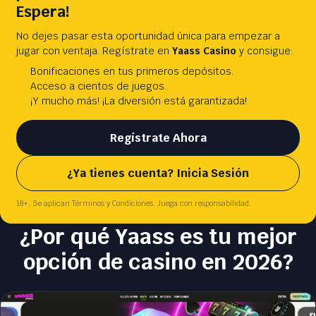
Espera!
No dejes pasar esta
oportunidad única
para empezar a
jugar con ventaja. Regístrate en
Yaass Casino
y consigue:
Bonificaciones en tus primeros depósitos.
Acceso a cientos de juegos.
¡Y mucho más! ¡La diversión está garantizada!
Regístrate Ahora
¿Ya tienes cuenta? Inicia Sesión
18+. Se aplican Términos y Condiciones. Juega con responsabilidad.
¿Por qué Yaass es tu mejor
opción de casino en 2026?